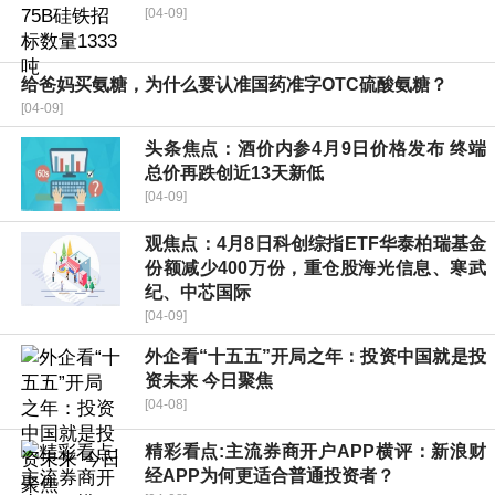
[04-09]
给爸妈买氨糖，为什么要认准国药准字OTC硫酸氨糖？
[04-09]
头条焦点：酒价内参4月9日价格发布 终端
总价再跌创近13天新低
[04-09]
观焦点：4月8日科创综指ETF华泰柏瑞基金
份额减少400万份，重仓股海光信息、寒武
纪、中芯国际
[04-09]
外企看“十五五”开局之年：投资中国就是投
资未来 今日聚焦
[04-08]
精彩看点:主流券商开户APP横评：新浪财
经APP为何更适合普通投资者？