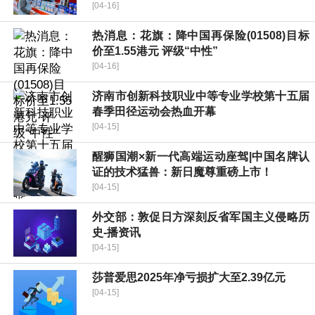
[04-16]
热消息：花旗：降中国再保险(01508)目标
价至1.55港元 评级“中性”
[04-16]
济南市创新科技职业中等专业学校第十五届
春季田径运动会热血开幕
[04-15]
醒狮国潮×新一代高端运动座驾|中国名牌认
证的技术猛兽：新日魔尊重磅上市！
[04-15]
外交部：敦促日方深刻反省军国主义侵略历
史-播资讯
[04-15]
莎普爱思2025年净亏损扩大至2.39亿元
[04-15]