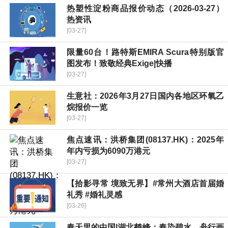
热塑性淀粉商品报价动态（2026-03-27）
热资讯
[03-27]
限量60台！路特斯EMIRA Scura特别版官
图发布！致敬经典Exige|快播
[03-27]
生意社：2026年3月27日国内各地区环氧乙
烷报价一览
[03-27]
焦点速讯：洪桥集团(08137.HK)：2025年
年内亏损为6090万港元
[03-27]
【拾影寻常 境致无界】#常州大酒店首届婚
礼秀 #婚礼灵感
[03-26]
春天里的中国|湖北鹤峰：春染碧水，舟行画