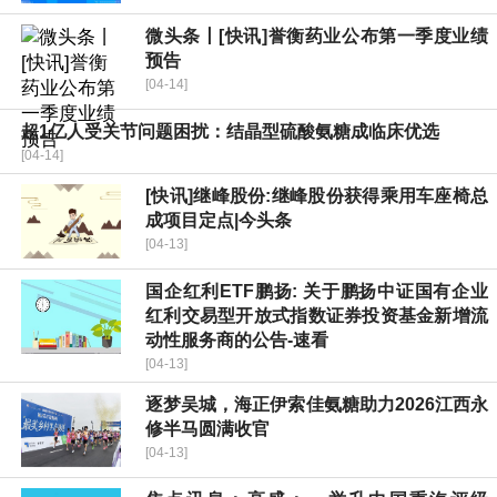
微头条丨[快讯]誉衡药业公布第一季度业绩
预告
[04-14]
超1亿人受关节问题困扰：结晶型硫酸氨糖成临床优选
[04-14]
[快讯]继峰股份:继峰股份获得乘用车座椅总
成项目定点|今头条
[04-13]
国企红利ETF鹏扬: 关于鹏扬中证国有企业
红利交易型开放式指数证券投资基金新增流
动性服务商的公告-速看
[04-13]
逐梦吴城，海正伊索佳氨糖助力2026江西永
修半马圆满收官
[04-13]