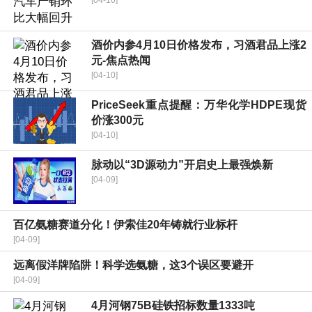
[04-10]
酒价内参4月10日价格发布，习酒君品上涨2
元-焦点热闻
[04-10]
PriceSeek重点提醒：万华化学HDPE现货
价涨300元
[04-10]
脉动以“3D源动力”开启史上最强焕新
[04-09]
百亿氨糖赛道分化！伊索佳20年铸就行业标杆
[04-09]
远离假洋牌陷阱！科学选氨糖，这3个误区要避开
[04-09]
4月河钢75B硅铁招标数量1333吨