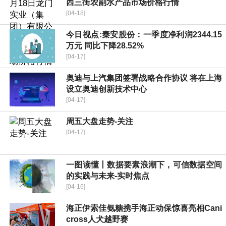
西三街农副水产品市场价格行情
[04-18]
今日视点:秦安股份：一季度净利润2344.15
万元 同比下降28.52%
[04-17]
奥迪与上汽集团签署战略合作协议 将在上海
设立奥迪创新技术中心
[04-17]
周五大盘走势-关注
[04-17]
一图读懂丨数据要素浪潮下，可信数据空间
的实践与未来-实时焦点
[04-16]
海正伊索佳氨糖携手海正动保惊喜亮相Cani
cross人犬越野赛