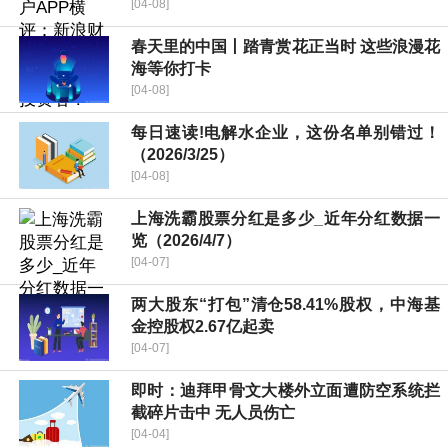
[04-08]
春天里的中国丨踏青赏花正当时 这些浪漫花
海等你打卡
[04-08]
每日速读!电解水企业，这份名单别错过！
（2026/3/25）
[04-08]
上海洗霸股票分红是多少_近年分红数据一
览（2026/4/7）
[04-07]
两大股东“打包”清仓58.41%股权，中海基
金控股权2.67亿起卖
[04-07]
即时：迪拜甲骨文大楼外立面遭防空系统拦
截碎片击中 无人员伤亡
[04-04]