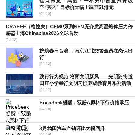
焦点讯息：高盛：一举升中国重汽评级
至“买入” 目标价大幅上调至51港元
[04-13]
GRAEFF（格拉夫）GEMP系列NFM无介质高温熔体压力传
感器上海Chinaplas2026全球首发
[04-12]
护航春日音浪 ，南京江北交警全员在岗保出
行
[04-12]
践行行为规范 培育文明新风——光明路街道
田庄小学举行文明习惯养成教育月系列活动
[04-11]
PriceSeek提醒：双酚A原料下行价格承压
[04-10]
3月我国汽车产销环比大幅回升