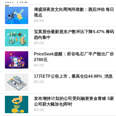
傅盛深夜发文向周鸿祎致歉：酒后冲动 每日
视点
[03-24]
宝莫股份最新股东户数环比下降5.47% 筹码
趋向集中
[03-24]
PriceSeek提醒：府谷电石厂半产能出厂价
2780元
[03-24]
17只ETF公告上市，最高仓位44.98%_消息
[03-24]
发布增持计划的公司受到融资资金青睐 5家
公司获大幅加仓|即时
[03-24]