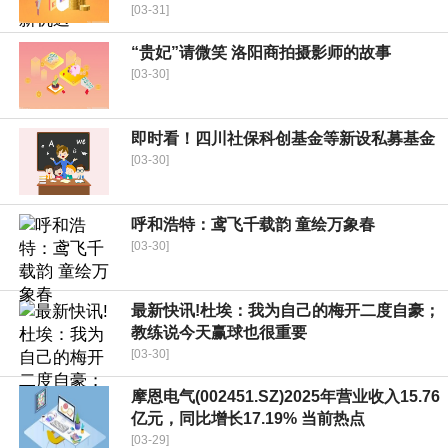
[03-31]
“贵妃”请微笑 洛阳商拍摄影师的故事
[03-30]
即时看！四川社保科创基金等新设私募基金
[03-30]
呼和浩特：鸢飞千载韵 童绘万象春
[03-30]
最新快讯!杜埃：我为自己的梅开二度自豪；
教练说今天赢球也很重要
[03-30]
摩恩电气(002451.SZ)2025年营业收入15.76
亿元，同比增长17.19% 当前热点
[03-29]