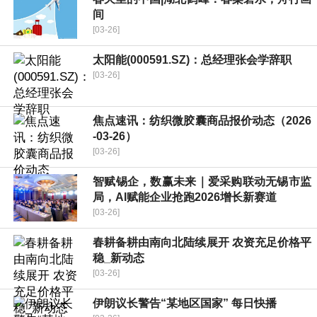
间
[03-26]
太阳能(000591.SZ)：总经理张会学辞职
[03-26]
焦点速讯：纺织微胶囊商品报价动态（2026
-03-26）
[03-26]
智赋锡企，数赢未来｜爱采购联动无锡市监
局，AI赋能企业抢跑2026增长新赛道
[03-26]
春耕备耕由南向北陆续展开 农资充足价格平
稳_新动态
[03-26]
伊朗议长警告“某地区国家” 每日快播