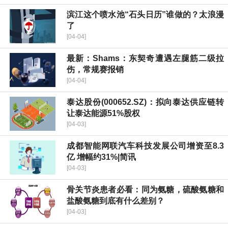
滨江这个喷水池“石头日历”谁做的？太浪漫
了
[04-04]
最新：Shams：东契奇遭遇左腿筋二级拉
伤，常规赛报销
[04-04]
泰达股份(000652.SZ)：拟向泰达供应链转
让泰达能源51%股权
[04-03]
成都智能网联汽车科技发展公司增资至8.3
亿 增幅约31%|简讯
[04-03]
骨关节炎患者必看：同为氨糖，硫酸氨糖和
盐酸氨糖到底有什么差别？
[04-03]