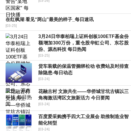
[03-26]
在红枫湖 看见“两山”最美的样子_每日速讯
[03-25]
3月24日华泰柏瑞上证科创板100ETF基金份
额增加300万份，重仓股华虹公司、东芯股
份、源杰科技 每日热闻
[03-25]
货车装载的保温管捆绑松动 收费站及时排查
除隐患-每日动态
[03-24]
花融古村 文旅共生——华侨城甘坑古镇以三
角梅激活湾区文旅新活力 今日要闻
[03-24]
百度爱采购携手四大工业展会 助推制造业智
能化转型
[03-24]