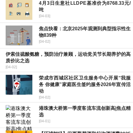
4月3日生意社LLDPE基准价为8768.33元/
吨
[04-03]
焦点快看：北京2025年观测到典型指示性生
物839种
[04-02]
伊索佳硫酸氨糖，预防治疗兼顾，运动党关节长期养护的高
质价比之选
[04-02]
荣成市西城区社区卫生服务中心开展“我服
务 你健康”家庭医生签约服务2026年宣传活
动
[04-02]
港珠澳大桥第一季度客流车流创新高|焦点精
选
[04-01]