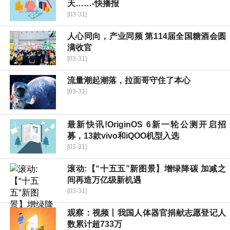
天……-快播报
[03-31]
人心同向，产业同频 第114届全国糖酒会圆
满收官
[03-31]
流量潮起潮落，拉面哥守住了本心
[03-31]
最新快讯!OriginOS 6新一轮公测开启招
募，13款vivo和iQOO机型入选
[03-31]
滚动:【“十五五”新图景】增绿降碳 加减之
间再造万亿级新机遇
[03-31]
观察：视频丨我国人体器官捐献志愿登记人
数累计超733万