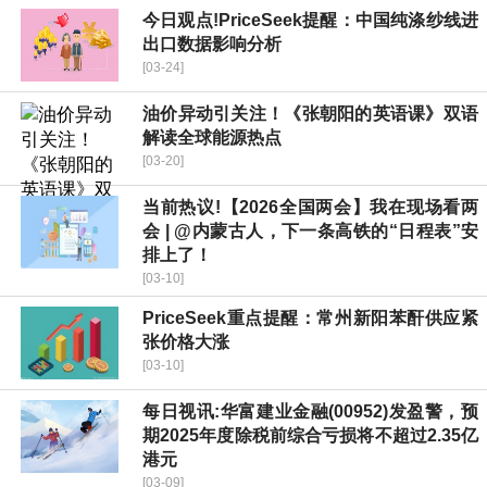
今日观点!PriceSeek提醒：中国纯涤纱线进
出口数据影响分析
[03-24]
油价异动引关注！《张朝阳的英语课》双语
解读全球能源热点
[03-20]
当前热议!【2026全国两会】我在现场看两
会 | @内蒙古人，下一条高铁的“日程表”安
排上了！
[03-10]
PriceSeek重点提醒：常州新阳苯酐供应紧
张价格大涨
[03-10]
每日视讯:华富建业金融(00952)发盈警，预
期2025年度除税前综合亏损将不超过2.35亿
港元
[03-09]