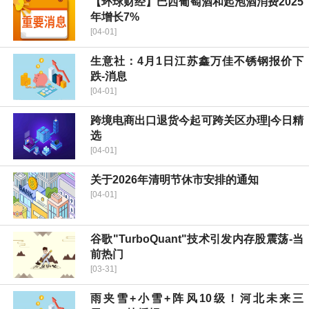
【环球财经】巴西葡萄酒和起泡酒消费2025
年增长7%
[04-01]
生意社：4月1日江苏鑫万佳不锈钢报价下
跌-消息
[04-01]
跨境电商出口退货今起可跨关区办理|今日精
选
[04-01]
关于2026年清明节休市安排的通知
[04-01]
谷歌"TurboQuant"技术引发内存股震荡-当
前热门
[03-31]
雨夹雪+小雪+阵风10级！河北未来三