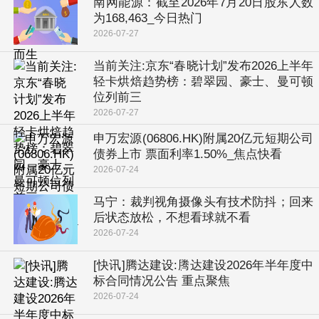
南网能源：截至2026年7月20日股东人数
为168,463_今日热门
2026-07-27
当前关注:京东“春晓计划”发布2026上半年
轻卡烘焙趋势榜：碧翠园、豪士、曼可顿
位列前三
2026-07-27
申万宏源(06806.HK)附属20亿元短期公司
债券上市 票面利率1.50%_焦点快看
2026-07-24
马宁：裁判视角摄像头有技术防抖；回来
后状态放松，不想看球就不看
2026-07-24
[快讯]腾达建设:腾达建设2026年半年度中
标合同情况公告 重点聚焦
2026-07-24