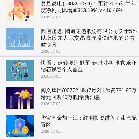
复旦微电(688385.SH)：预计2026年半年
度净利同比增加313.19%至416.49%
2026-07-07
圆通速递: 圆通速递股份有限公司关于5%
以上股东大宗交易减持股份结果的公告|
时快讯
2026-07-06
快看：逆转奥运冠军 链球小将张家乐夺
钻石联赛个人首金
2026-07-05
阅文集团(00772.HK)7月2日斥资781.95万
港元回购40万股|最新消息
2026-07-03
华宝基金胡一江：红利投资进入了甜点配
置区
2026-07-02