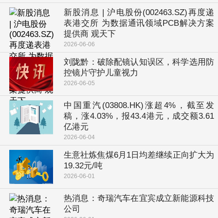
新股消息 | 沪电股份(002463.SZ)再度递
表港交所 为数据通讯领域PCB解决方案
提供商 观天下
2026-06-06
刘陇黔：破除配镜认知误区，科学选用防
控镜片守护儿童视力
2026-06-05
中国重汽(03808.HK)涨超4%，截至发
稿，涨4.03%，报43.4港元，成交额3.61
亿港元
2026-06-04
生意社炼焦煤6月1日均差继续正向扩大为
19.32元/吨
2026-06-01
热消息：奇瑞汽车在宜宾成立新能源科技
公司