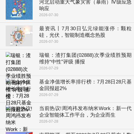
河北启动重大气象灾害（暴雨）Ⅳ级应急
响应
2026-07-30
最资讯丨7月30日弘元绿能涨停：颗粒
硅，光伏，智能制造概念热股
2026-07-30
瑞银：渣打集团(02888)次季业绩胜预期
维持“中性”评级 播报
2026-07-29
基金净值增长率排行榜：7月28日28只基
金回报超2%
2026-07-29
当前热议!周鸿祎发布纳米Work：新一代
企业智能体工作平台，为企业而生
2026-07-28