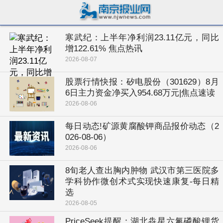
寒武纪：上半年净利润23.11亿元，同比
增122.61% 焦点热讯
2026-08-07
股票行情快报：矽电股份（301629）8月
6日主力资金净买入954.68万元|焦点速读
2026-08-06
每日动态!矿源黄腐酸钾商品报价动态（2
026-08-06）
2026-08-06
8旬老人查出胸内肿物 武汉市第三医院多
学科协作微创术式实现快速康复-每日精
选
2026-08-05
PriceSeek提醒：湖北犇星六氟磷酸锂货